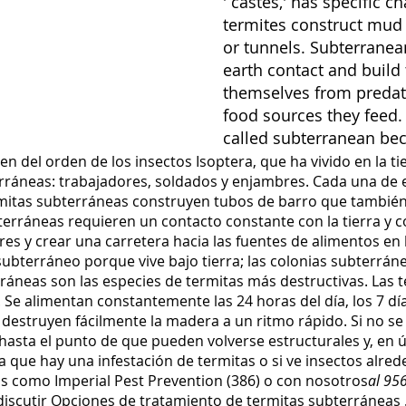
' castes,' has specific c
termites construct mud
or tunnels. Subterranea
earth contact and build
themselves from predat
food sources they feed
called subterranean bec
n del orden de los insectos Isoptera, que ha vivido en la ti
ráneas: trabajadores, soldados y enjambres. Cada una de es
termitas subterráneas construyen tubos de barro que tambi
terráneas requieren un contacto constante con la tierra y 
s y crear una carretera hacia las fuentes de alimentos en 
bterráneo porque vive bajo tierra; las colonias subterráne
rráneas son las especies de termitas más destructivas. Las 
e alimentan constantemente las 24 horas del día, los 7 día
destruyen fácilmente la madera a un ritmo rápido. Si no se 
asta el punto de que pueden volverse estructurales y, en úl
a que hay una infestación de termitas o si ve insectos alr
gas como Imperial Pest Prevention (386) o con nosotros
al 95
discutir
Opciones de
tratamiento de termitas subterráneas