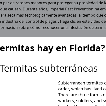
 un par de razones menores para proteger su propiedad de l
 que causan. Durante años,
Imperial Pest Prevention
ha emp
era seca más tecnológicamente avanzadas, al tiempo que ofr
a
industria del
control de plagas
. Haga clic en este video d
nformación sobre
cómo reconocer una infestación de termit
termitas hay en Florida?
Termitas subterráneas
Subterranean termites 
order, which has lived o
There are three forms o
workers, soldiers, and 