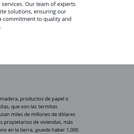
t services. Our team of experts
ite solutions, ensuring our
h a commitment to quality and
.
e madera, productos de papel o
tas, que son las
termitas
usan miles de millones de dólares
 propietarios de viviendas, más
o en la tierra, ¡puede haber 1,000