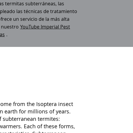
as termitas subterráneas, las
leado las técnicas de tratamiento
ece un servicio de la más alta
e nuestro
YouTube Imperial Pest
as
.
come from the Isoptera insect
n earth for millions of years.
f subterranean termites:
swarmers. Each of these forms,