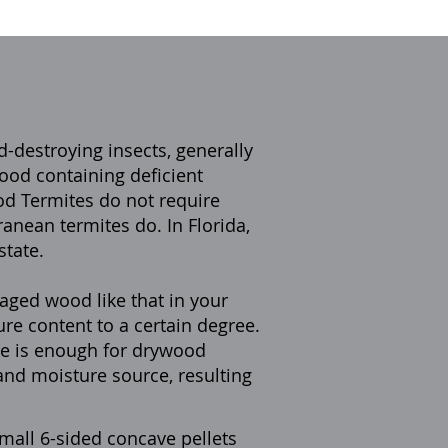
-destroying insects, generally
wood containing deficient
od Termites do not require
rranean termites do.
In Florida
,
state.
aged wood like that in your
re content to a certain degree.
e is enough for drywood
 and moisture source, resulting
small 6-sided concave pellets