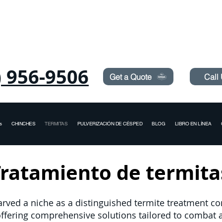
Need Pest Control Help? call and ask us about our s
) 956-9506
Get a Quote
Call
s
CHINCHES
TERMITAS
PULVERIZACIÓN DE CÉSPED
BLOG
LIBRO EN LÍNEA
Tratamiento de termita
arved a niche as a distinguished termite treatment c
n offering comprehensive solutions tailored to combat 