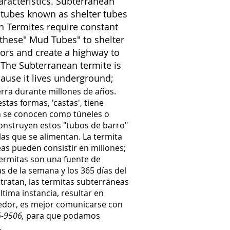
haracteristics. Subterranean
 tubes known as shelter tubes
n Termites require constant
 these" Mud Tubes" to shelter
ors and create a highway to
.
The Subterranean termite is
ause it lives underground;
erra durante millones de años.
tas formas, 'castas', tiene
én se conocen como túneles o
construyen estos "tubos de barro"
las que se alimentan.
La termita
as pueden consistir en millones;
termitas son una fuente de
s de la semana y los 365 días del
tratan, las termitas subterráneas
tima instancia, resultar en
ededor, es mejor comunicarse con
6-9506,
para que podamos
.