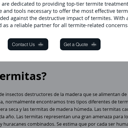
 are dedicated to providing top-tier termite treatmen
 and tools necessary to offer the most effective term
arded against the destructive impact of termites. Wit
 as a reliable partner for all termite-related concerns
Contact Us
Get a Quote
termitas?
a de insectos destructores de la madera que se alimentan d
a,
normalmente encontramos tres tipos diferentes de termi
dera seca y las termitas de madera húmeda. Las termitas ca
a año. Las termitas representan una gran amenaza para los
s y huracanes combinados. Se estima que por cada ser human