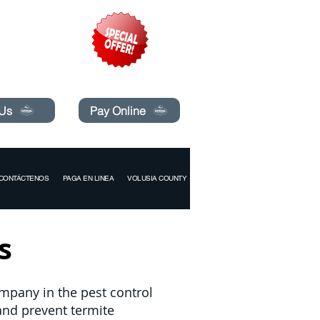
pecials today!
 Us
Pay Online
CONTÁCTENOS
PAGA EN LINEA
VOLUSIA COUNTY
s
ompany in the pest control
and prevent termite