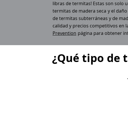
libras de termitas! Estas son solo
termitas de madera seca
y el daño
de termitas subterráneas y de mad
calidad y precios competitivos en l
Prevention
página para obtener i
¿Qué tipo de 