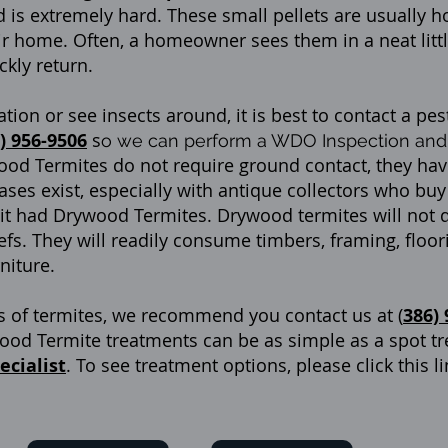
 is extremely hard. These small pellets are usually 
r home. Often, a homeowner sees them in a neat litt
ckly return.
ation or see insects around, it is best to contact a pest
) 956-9506
s
o we can perform a WDO Inspection
and
od Termites do not require ground contact, they hav
ses exist, especially with antique collectors who bu
at it had Drywood Termites. Drywood termites will not
efs. They will readily consume timbers, framing, floor
niture.
gns of termites, we recommend you contact us at
(
386) 
od Termite treatments can be as simple as a spot tr
ecialist
. To see treatment options, please click this 