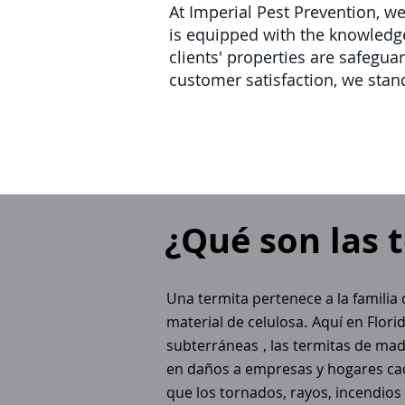
At Imperial Pest Prevention, we
is equipped with the knowledge
clients' properties are safegu
customer satisfaction, we stand
¿Qué son las 
Una termita pertenece a la famili
material de celulosa.
Aquí en Florid
subterráneas
, las termitas de ma
en daños a empresas y hogares cad
que los tornados, rayos, incendio