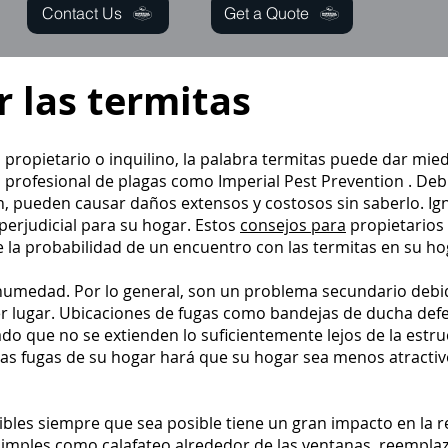
Contact Us
Get a Quote
 las termitas
 propietario o inquilino, la palabra termitas puede dar mie
n profesional de plagas como
Imperial Pest Prevention
. Deb
, pueden causar daños extensos y costosos sin saberlo. Ig
perjudicial para su hogar. Estos
consejos para
propietarios
 la probabilidad de un encuentro con las termitas en su ho
humedad. Por lo general, son un problema secundario debido
 lugar. Ubicaciones de fugas como bandejas de ducha defe
do que no se extienden lo suficientemente lejos de la estru
stas fugas de su hogar hará que su hogar sea menos atractiv
ibles siempre que sea posible tiene un gran impacto en la r
imples como calafateo alrededor de las ventanas, reemplazo 