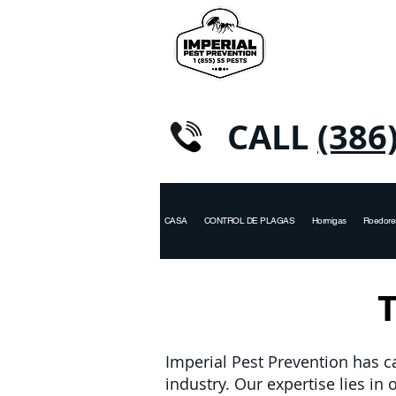
CALL
(386
CASA
CONTROL DE PLAGAS
Hormigas
Roedore
Imperial Pest Prevention has c
industry. Our expertise lies i